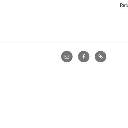
Ret
Email
FB
A-
ah.lu