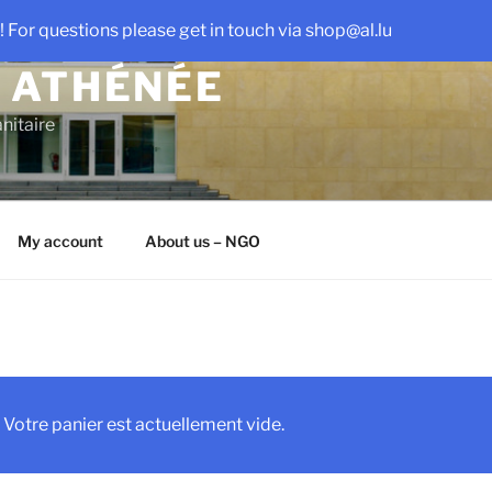
 For questions please get in touch via shop@al.lu
 ATHÉNÉE
nitaire
My account
About us – NGO
Votre panier est actuellement vide.