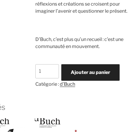
réflexions et créations se croisent pour
imaginer l’avenir et questionner le présent.
D’Buch, c’est plus qu’un recueil : c’est une
communauté en mouvement.
quantité
Ajouter au panier
de
d’Buch
Catégorie :
d’Buch
24-
26
és