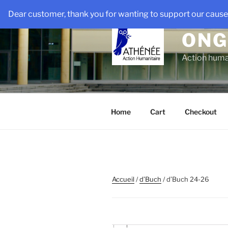
Aller
Dear customer, thank you for wanting to support our cause!
au
contenu
ONG
principal
Action huma
Home
Cart
Checkout
Accueil
/
d’Buch
/ d’Buch 24-26