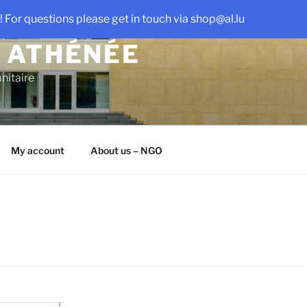
 For questions please get in touch via shop@al.lu
 ATHÉNÉE
nitaire
My account
About us – NGO